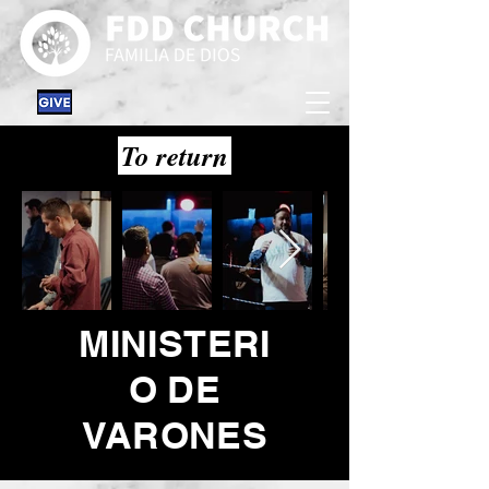
To return
MINISTERI
O DE
VARONES