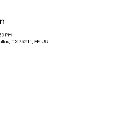
on
:50 PM
allas, TX 75211, EE. UU.