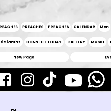
REACHES
PREACHES
PREACHES
CALENDAR
Men
ittle lambs
CONNECT TODAY
GALLERY
MUSIC
New Page
Ev